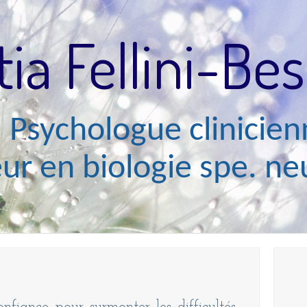
tia Fellini-Be
sychologue clinicien
n biologie spe. neu